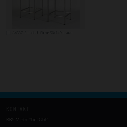
A4537: Stehtisch Eiche 50x140 braun
KONTAKT
BBS Mietmöbel GbR