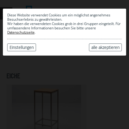
Diese Website verwendet Cookies um ein möglichst angenehmes
Besuchserlebnis zu gewährleisten.
Wir haben die verwendeten Cookies grob in drei Gruppen eingeteilt. Für
umfassendere Informationen besuchen Sie bitte unsere
0
Datenschutzseite
.
MEINE AUSWAHL
ARCHIV
Einstellungen
alle akzeptieren
EICHE