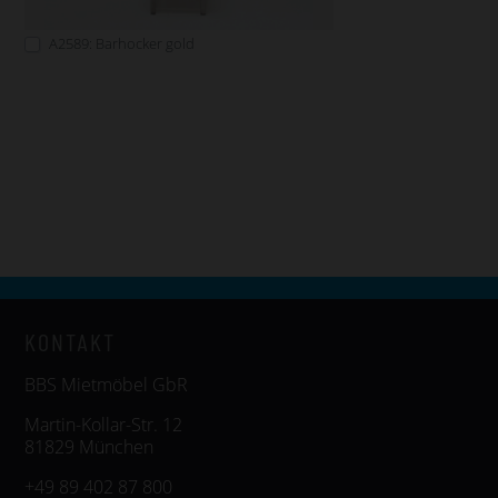
A2589: Barhocker gold
KONTAKT
BBS Mietmöbel GbR
Martin-Kollar-Str. 12
81829 München
+49 89 402 87 800