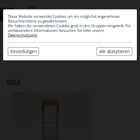
Diese Website verwendet Cookies um ein möglichst angenehmes
Besuchserlebnis zu gewährleisten.
Wir haben die verwendeten Cookies grob in drei Gruppen eingeteilt. Für
umfassendere Informationen besuchen Sie bitte unsere
0
Datenschutzseite
.
MEINE AUSWAHL
ARCHIV
Einstellungen
alle akzeptieren
GOLD