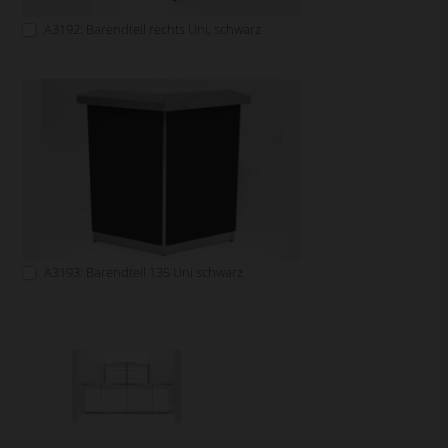
A3192: Barendteil rechts Uni, schwarz
A3193: Barendteil 135 Uni schwarz