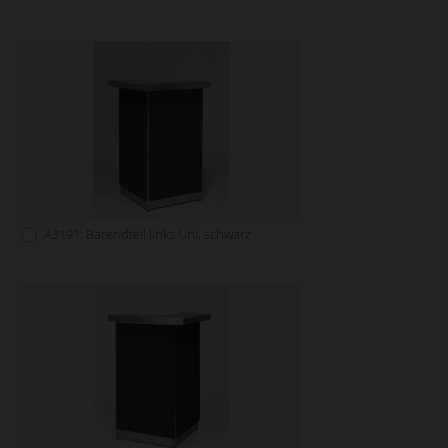
A3191: Barendteil links Uni, schwarz