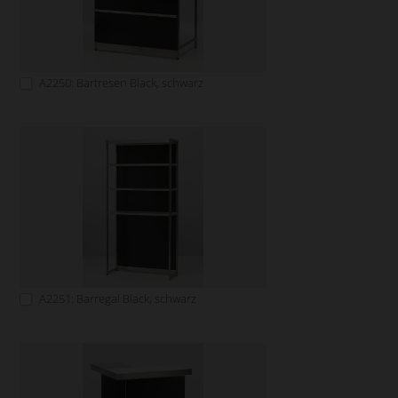
A2250: Bartresen Black, schwarz
A2251: Barregal Black, schwarz