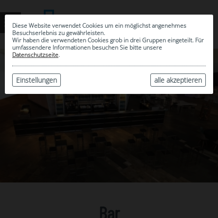
Diese Website verwendet Cookies um ein möglichst angenehmes
Besuchserlebnis zu gewährleisten.
Wir haben die verwendeten Cookies grob in drei Gruppen eingeteilt. Für
umfassendere Informationen besuchen Sie bitte unsere
Datenschutzseite
.
Einstellungen
alle akzeptieren
Bar