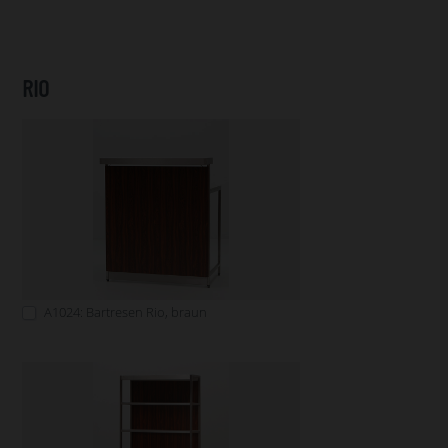
RIO
A1024: Bartresen Rio, braun