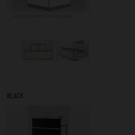
A2923: Barendteil 135 White, weiß
BLACK