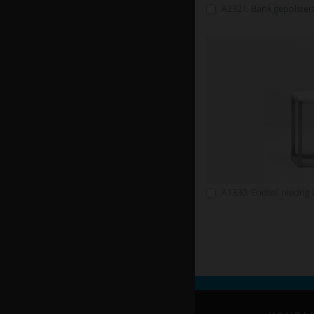
A2321: Bank gepolster
A1330: Endteil niedrig