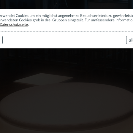
erwendet Cookies um ein möglichst angenehmes Besuchserlebnis zu gewährleist
erwendeten Cookies grob in drei Gruppen eingeteilt. Für umfassendere Informat
Datenschutzseite
.
n
al