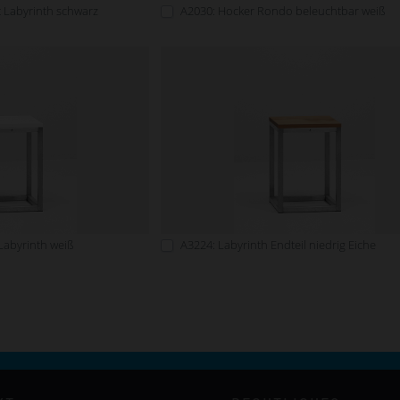
t Labyrinth schwarz
A2030: Hocker Rondo beleuchtbar weiß
 Labyrinth weiß
A3224: Labyrinth Endteil niedrig Eiche