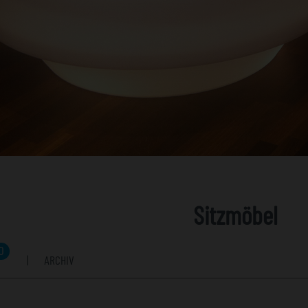
Sitzmöbel
0
|
ARCHIV